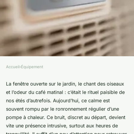
Accueil
›
Équipement
ÉQUIPEMENT
Top conseils pour réduire le
La fenêtre ouverte sur le jardin, le chant des oiseaux
et l’odeur du café matinal : c’était le rituel paisible de
bruit d'une pompe à chaleur
nos étés d’autrefois. Aujourd’hui, ce calme est
souvent rompu par le ronronnement régulier d’une
Fabien
•
14/04/2026 15:08
•
9 min de lecture
pompe à chaleur. Ce bruit, discret au départ, devient
vite une présence intrusive, surtout aux heures de