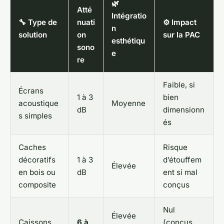
🌿
Atté
Intégratio
🔧 Type de
nuati
⚙️ Impact
n
solution
on
sur la PAC
esthétiqu
sono
e
re
Faible, si
Écrans
1 à 3
bien
acoustique
Moyenne
dB
dimensionn
s simples
és
Caches
Risque
décoratifs
1 à 3
d’étouffem
Élevée
en bois ou
dB
ent si mal
composite
conçus
Nul
Élevée
Caissons
6 à
(conçus