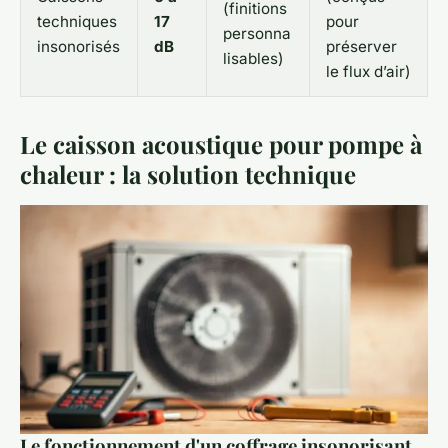
(finitions
techniques
17
pour
personna
insonorisés
dB
préserver
lisables)
le flux d’air)
Le caisson acoustique pour pompe à
chaleur : la solution technique
Le fonctionnement d'un coffrage insonorisant