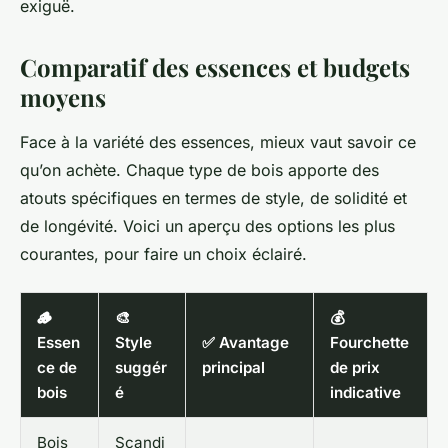
exiguë.
Comparatif des essences et budgets
moyens
Face à la variété des essences, mieux vaut savoir ce
qu’on achète. Chaque type de bois apporte des
atouts spécifiques en termes de style, de solidité et
de longévité. Voici un aperçu des options les plus
courantes, pour faire un choix éclairé.
🪵
🎨
💰
Essen
Style
✅ Avantage
Fourchette
ce de
suggér
principal
de prix
bois
é
indicative
Bois
Scandi