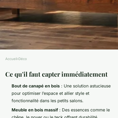
Accueil
›
Déco
DÉCO
Ce qu'il faut capter immédiatement
5 étapes essentielles pour
sélectionner un canapé en
Bout de canapé en bois
: Une solution astucieuse
bois réussi
pour optimiser l’espace et allier style et
fonctionnalité dans les petits salons.
Camil
•
23/04/2026 09:02
•
9 min de lecture
Meuble en bois massif
: Des essences comme le
chêne, le noyer ou le teck offrent durabilité,