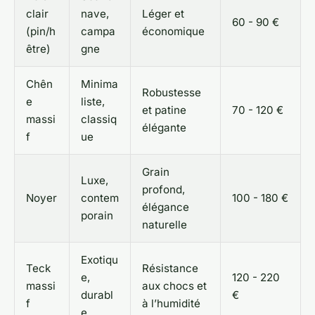
clair
nave,
Léger et
60 - 90 €
(pin/h
campa
économique
être)
gne
Chên
Minima
Robustesse
e
liste,
et patine
70 - 120 €
massi
classiq
élégante
f
ue
Grain
Luxe,
profond,
Noyer
contem
100 - 180 €
élégance
porain
naturelle
Exotiqu
Teck
Résistance
e,
120 - 220
massi
aux chocs et
durabl
€
f
à l’humidité
e