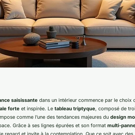
tyque : sublimer sa
nce saisissante
dans un intérieur commence par le choix 
le forte
et inspirée. Le
tableau triptyque
, composé de troi
 travers un design
’impose comme l’une des tendances majeures du
design m
space. Grâce à ses lignes épurées et son format
multi-pann
e regard et invite à la contemplation. Que ce soit avec des