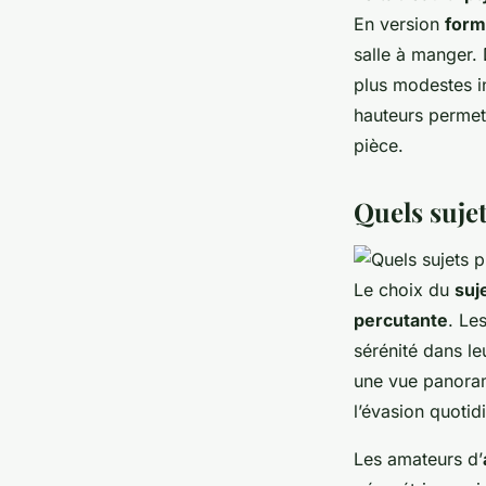
En version
form
salle à manger.
plus modestes in
hauteurs permet 
pièce.
Quels sujet
Le choix du
suj
percutante
. Le
sérénité dans l
une vue panoram
l’évasion quotid
Les amateurs d’