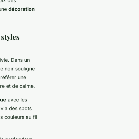
oix des
 une
décoration
styles
ivie. Dans un
 noir souligne
préférer une
re et de calme.
que
avec les
 via des spots
es couleurs au fil