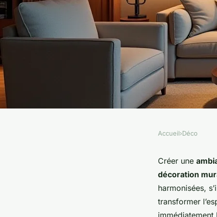
Accueil
›
Déco
DÉCO
L'art du tableau trip
Créer une
ambia
décoration mura
décoration murale à
harmonisées, s
transformer l’e
immédiatement l