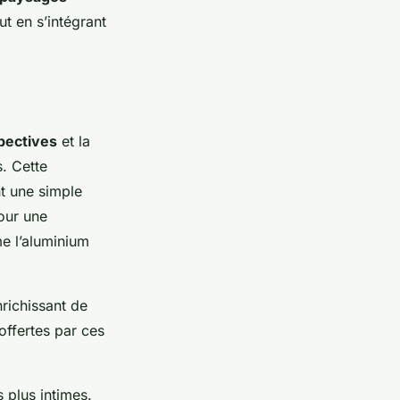
out en s’intégrant
pectives
et la
. Cette
t une simple
our une
 l’aluminium
nrichissant de
offertes par ces
 plus intimes.