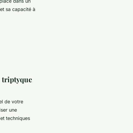
 place dans un
et sa capacité à
 triptyque
el de votre
iser une
 et techniques