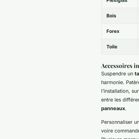
Plexiglas
Bois
Forex
Toile
Accessoires i
Suspendre un
t
harmonie. Patère
l’installation, 
entre les différe
panneaux
.
Personnaliser un 
voire command