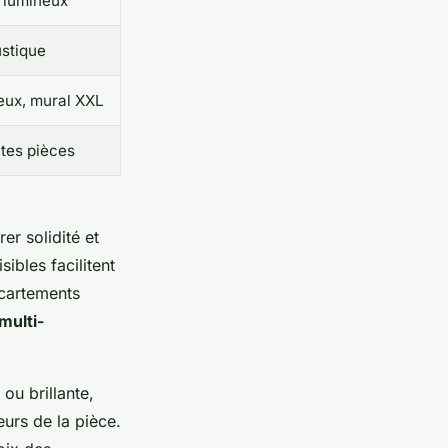
 lumineux
ustique
eux, mural XXL
utes pièces
er solidité et
ibles facilitent
écartements
multi-
 ou brillante,
eurs de la pièce.