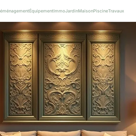
éménagement
Équipement
Immo
Jardin
Maison
Piscine
Travaux