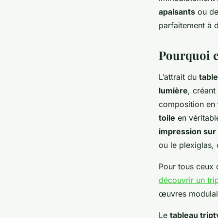
moderne
apaisants
ou d
parfaitement à di
admin
•
27 janvier 2026
•
6 min de lecture
Pourquoi c
L’attrait du
tabl
lumière
, créant
composition en
toile
en véritabl
impression sur 
ou le plexiglas,
Pour tous ceux q
découvrir un tri
œuvres modulai
Le
tableau trip