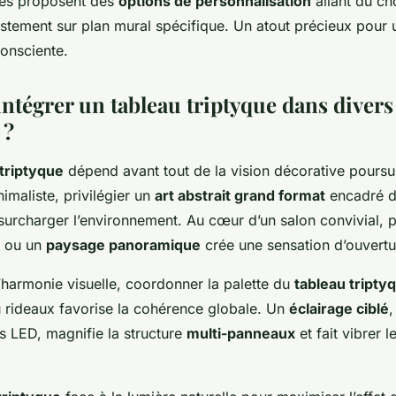
ues proposent des
options de personnalisation
allant du ch
justement sur plan mural spécifique. Un atout précieux pour
onsciente.
tégrer un tableau triptyque dans divers 
 ?
triptyque
dépend avant tout de la vision décorative poursu
maliste, privilégier un
art abstrait grand format
encadré de
surcharger l’environnement. Au cœur d’un salon convivial, 
ou un
paysage panoramique
crée une sensation d’ouvertu
’harmonie visuelle, coordonner la palette du
tableau tripty
ou rideaux favorise la cohérence globale. Un
éclairage ciblé
,
ls LED, magnifie la structure
multi-panneaux
et fait vibrer l