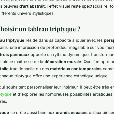
es œuvres
d’art abstrait
, l’effet visuel reste spectaculaire, t
fférents univers stylistiques.
hoisir un tableau triptyque ?
eau triptyque
réside dans sa capacité à jouer avec les
pers
 ainsi une impression de profondeur inégalable sur vos murs
trois panneaux
apporte un rythme dynamique, transforman
e pièce maîtresse de la
décoration murale
. Que l’on opte p
toile
traditionnelle ou des
matériaux contemporains
comme
 chaque triptyque offre une expérience esthétique unique.
ui souhaitent personnaliser leur intérieur, il peut être très e
ptyque
et d'explorer les nombreuses possibilités artistiques 
res.
tyque
se prête aussi bien aux
grands espaces
qu’aux pièces