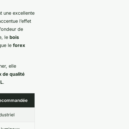
nt une excellente
ccentue l’effet
ofondeur de
e, le
bois
que le
forex
er, elle
 de qualité
XL
.
recommandée
dustriel