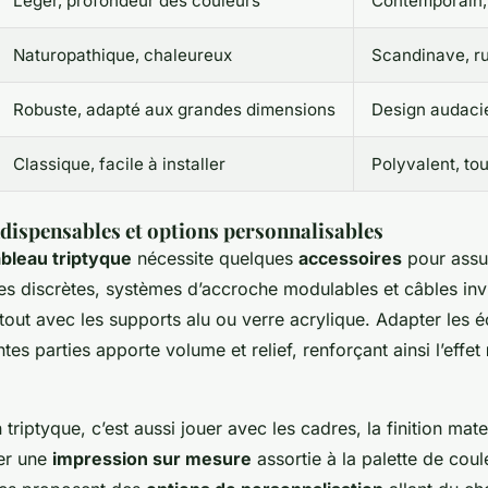
Léger, profondeur des couleurs
Contemporain,
Naturopathique, chaleureux
Scandinave, r
Robuste, adapté aux grandes dimensions
Design audaci
Classique, facile à installer
Polyvalent, to
ndispensables et options personnalisables
ableau triptyque
nécessite quelques
accessoires
pour assur
s discrètes, systèmes d’accroche modulables et câbles invis
surtout avec les supports alu ou verre acrylique. Adapter les 
ntes parties apporte volume et relief, renforçant ainsi l’effet
triptyque, c’est aussi jouer avec les cadres, la finition mate
er une
impression sur mesure
assortie à la palette de coul