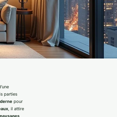
d’une
s parties
oderne
pour
eaux
, il attire
paysages