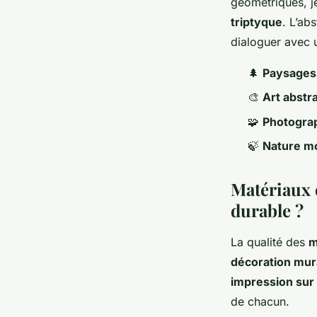
géométriques, j
triptyque
. L’ab
dialoguer avec u
🌲
Paysages 
🎨
Art abstra
🧩
Photograp
🍃
Nature mo
Matériaux 
durable ?
La qualité des
m
décoration mur
impression sur 
de chacun.