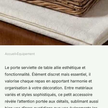
Accueil
›
Équipement
ÉQUIPEMENT
Porte serviette de table :
Le porte serviette de table allie esthétique et
fonctionnalité. Élément discret mais essentiel, il
élégance et praticité pour
valorise chaque repas en apportant harmonie et
votre décoration
organisation à votre décoration. Entre matériaux
variés et styles sophistiqués, ce petit accessoire
admin
•
18 octobre 2025
•
4 min de lecture
révèle l’attention portée aux détails, sublimant aussi